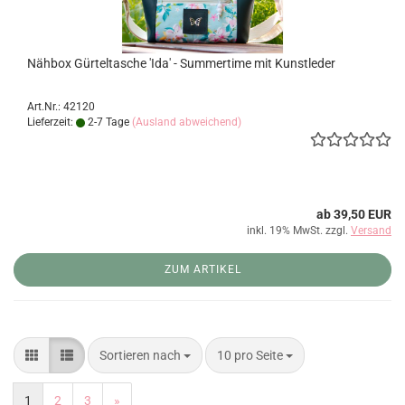
Nähbox Gürteltasche 'Ida' - Summertime mit Kunstleder
Art.Nr.: 42120
Lieferzeit:
2-7 Tage
(Ausland abweichend)
ab 39,50 EUR
inkl. 19% MwSt. zzgl.
Versand
ZUM ARTIKEL
Sortieren nach
pro Seite
Sortieren nach
10 pro Seite
1
2
3
»