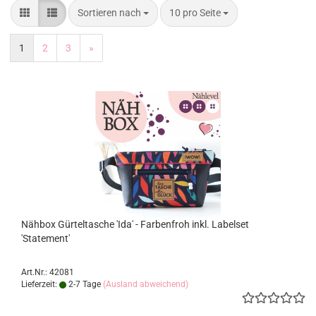
Sortieren nach
pro Seite
Sortieren nach
10 pro Seite
1
2
3
»
Nähbox Gürteltasche 'Ida' - Farbenfroh inkl. Labelset
'Statement'
Art.Nr.: 42081
Lieferzeit:
2-7 Tage
(Ausland abweichend)